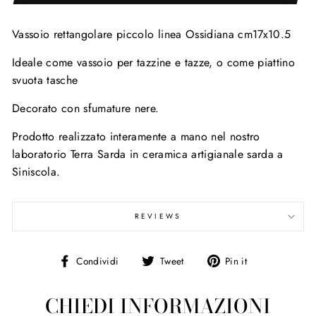
Vassoio rettangolare piccolo linea Ossidiana cm17x10.5
Ideale come vassoio per tazzine e tazze, o come piattino
svuota tasche
Decorato con sfumature nere.
Prodotto realizzato interamente a mano nel nostro
laboratorio Terra Sarda in ceramica artigianale sarda a
Siniscola.
REVIEWS
Condividi
Tweet
Pin
Condividi
Tweet
Pin it
su
on
on
Facebook
Twitter
Pinterest
CHIEDI INFORMAZIONI