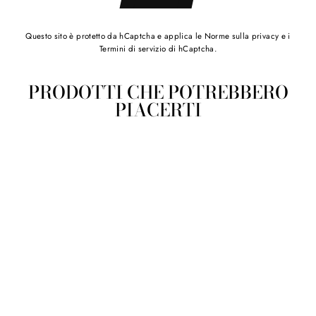
Questo sito è protetto da hCaptcha e applica le
Norme sulla privacy
e i
Termini di servizio
di hCaptcha.
PRODOTTI CHE POTREBBERO
PIACERTI
Vassoio Rettangolare
Piccolo Linea Ossidiana
€12,50