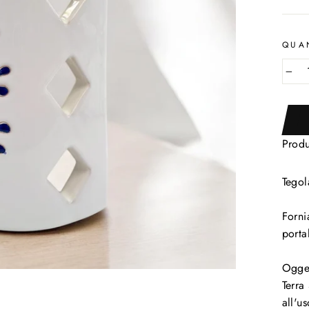
QUA
−
Produ
Tegol
Forni
porta
Ogget
Terra
all'u