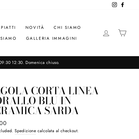
Instagram
Facebo
 PIATTI
NOVITÀ
CHI SIAMO
LOG IN
CAR
 SIAMO
GALLERIA IMMAGINI
 09:30 12:30. Domenica chiuso.
EGOLA CORTA LINEA
RALLO BLU IN
ERAMICA SARDA
ar
,00
ncluded.
Spedizione
calcolata al checkout.