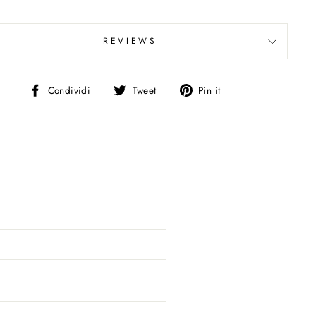
REVIEWS
Condividi
Tweet
Pin
Condividi
Tweet
Pin it
su
on
on
Facebook
Twitter
Pinterest