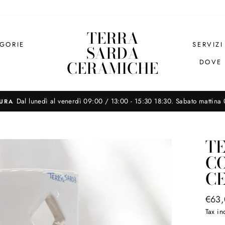
TERRA
GORIE
SERVIZI
SARDA
CERAMICHE
DOVE
Dal lunedì al venerdì 09:00 / 13:00 - 15:30 18:30. Sabato mattina
TURA
Metti
in
pausa
T
la
CO
presentazione
C
Regul
€63
price
Tax i