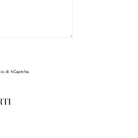
zio
di hCaptcha.
RTI