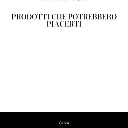
PRODOTTI CHE POTREBBERO
PIACERTI
Tazza Latte Linea Mare in
ceramica sarda
da €21,00
Cerca