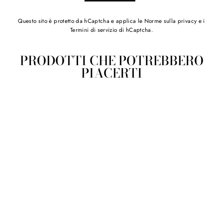
Questo sito è protetto da hCaptcha e applica le
Norme sulla privacy
e i
Termini di servizio
di hCaptcha.
PRODOTTI CHE POTREBBERO
PIACERTI
Piatto Chia piccolo Linea
Corallo Rosso in ceramica
sarda
€32,00