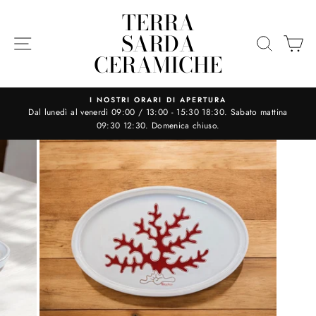
Salta
TERRA
il
SARDA
contenuto
SITE NAVIGATION
CERCA
C
CERAMICHE
I NOSTRI ORARI DI APERTURA
Dal lunedì al venerdì 09:00 / 13:00 - 15:30 18:30. Sabato mattina
Metti
09:30 12:30. Domenica chiuso.
in
pausa
la
presentazione