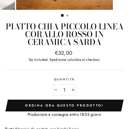
PIATTO CHIA PICCOLO LINEA
CORALLO ROSSO IN
CERAMICA SARDA
Regular
€32,00
price
Tax included.
Spedizione
calcolata al checkout.
QUANTITÀ
−
+
ORDINA ORA QUESTO PRODOTTO!
Produzione e consegna entro 18-25 giorni
Piatto/Vassoio da portata con bordo basso.