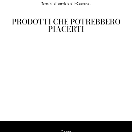
Termini di servizio
di hCaptcha.
PRODOTTI CHE POTREBBERO
PIACERTI
Lampadario Linea Mandras
Pintadera in ceramica sarda
da €60,00
Cerca