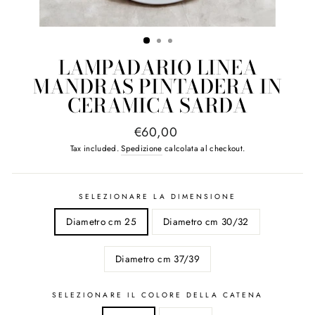
LAMPADARIO LINEA
MANDRAS PINTADERA IN
CERAMICA SARDA
Regular
€60,00
price
Tax included.
Spedizione
calcolata al checkout.
SELEZIONARE LA DIMENSIONE
Diametro cm 25
Diametro cm 30/32
Diametro cm 37/39
SELEZIONARE IL COLORE DELLA CATENA