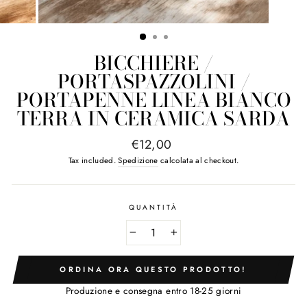
BICCHIERE /
PORTASPAZZOLINI /
PORTAPENNE LINEA BIANCO
TERRA IN CERAMICA SARDA
Regular
€12,00
price
Tax included.
Spedizione
calcolata al checkout.
QUANTITÀ
−
+
ORDINA ORA QUESTO PRODOTTO!
Produzione e consegna entro 18-25 giorni