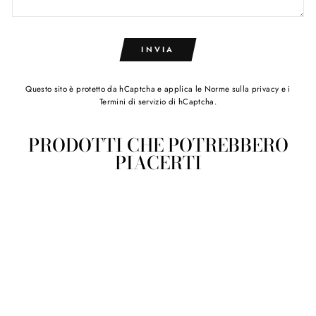
INVIA
Questo sito è protetto da hCaptcha e applica le
Norme sulla privacy
e i
Termini di servizio
di hCaptcha.
PRODOTTI CHE POTREBBERO
PIACERTI
Bicchiere / portaspazzolini
/ portapenne linea Bianco