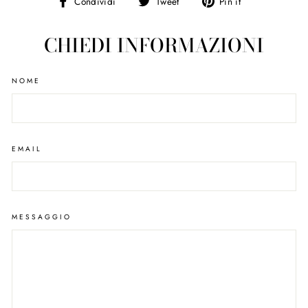
Condividi
Tweet
Pin
Condividi
Tweet
Pin it
su
on
on
Facebook
Twitter
Pinterest
CHIEDI INFORMAZIONI
NOME
EMAIL
MESSAGGIO