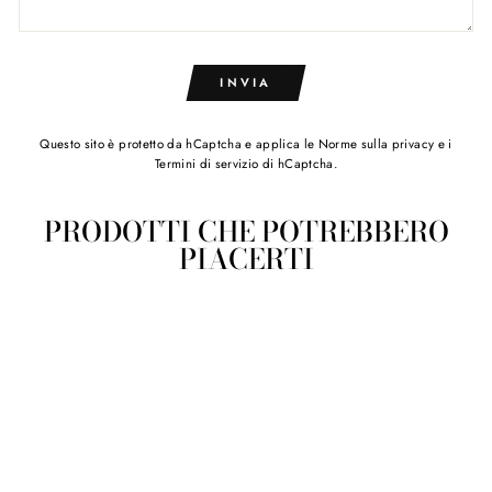
INVIA
Questo sito è protetto da hCaptcha e applica le
Norme sulla privacy
e i
Termini di servizio
di hCaptcha.
PRODOTTI CHE POTREBBERO
PIACERTI
Bicchiere vino linea Mare in