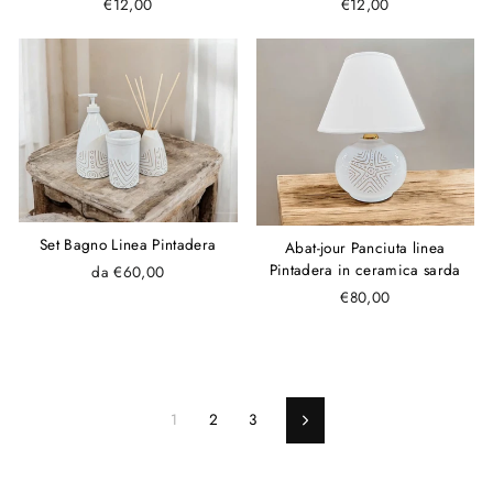
€12,00
€12,00
Set Bagno Linea Pintadera
Abat-jour Panciuta linea
Pintadera in ceramica sarda
da €60,00
€80,00
1
2
3
Avanti